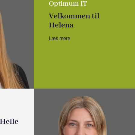
Optimum IT
Velkommen til
Helena
Læs mere
Helle