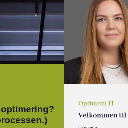
Optimum IT
esoptimering?
Velkommen til 
 processen.)
Læs mere