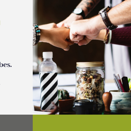
|
bes.
l