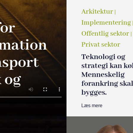
Arkitektur
|
for
Implementering
Offentlig sektor
|
rmation
Privat sektor
Teknologi og
nsport
strategi kan kø
Menneskelig
 og
forankring ska
bygges.
Læs mere