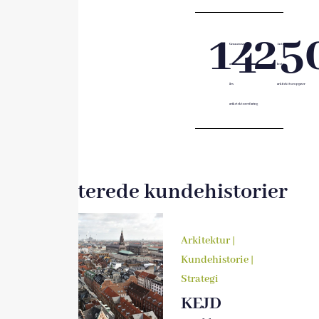
14
25
Gennemsnitligt
Antal
antal
løste
års
arkitektturopgaver
ariketekturerfaring
Relaterede kundehistorier
Arkitektur
|
Kundehistorie
|
Strategi
KEJD