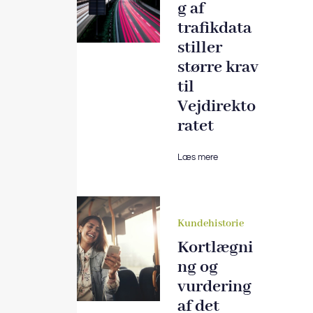
g af
trafikdata
stiller
større krav
til
Vejdirekto
ratet
Læs mere
Kundehistorie
Kortlægni
ng og
vurdering
af det