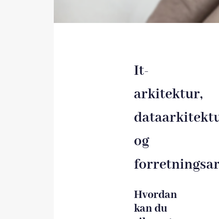
It-
arkitektur,
dataarkitekt
og
forretningsa
Hvordan
kan du