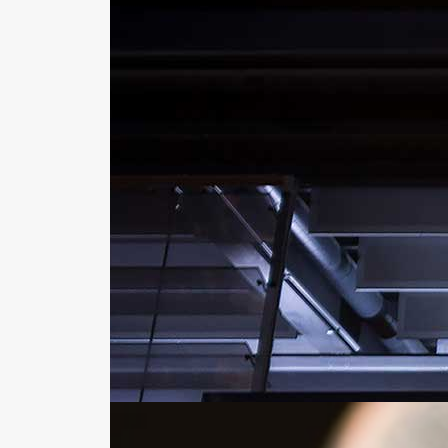
July 9, 2018
Fælles modelregler giver bedre data
– hvis vi alle vil det
Læs mere