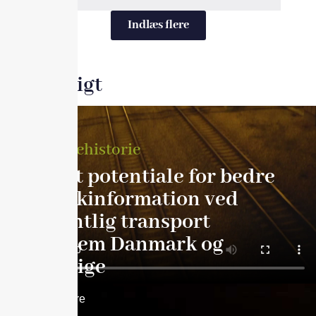
Indlæs flere
Indsigt
Kundehistorie
Stort potentiale for bedre
trafikinformation ved
offentlig transport
mellem Danmark og
Sverige
Læs mere