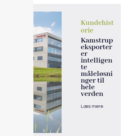
Kundehist
orie
Kamstrup
eksporter
er
intelligen
te
måleløsni
nger til
hele
verden
Læs mere