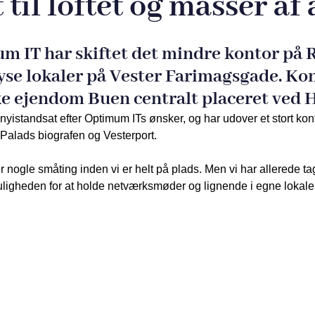
 til loftet og masser a
m IT har skiftet det mindre kontor på
lyse lokaler på Vester Farimagsgade. Kon
ke ejendom Buen centralt placeret ved
 nyistandsat efter Optimum ITs ønsker, og har udover et stort ko
 Palads biografen og Vesterport.
 nogle småting inden vi er helt på plads. Men vi har allerede ta
uligheden for at holde netværksmøder og lignende i egne lokaler