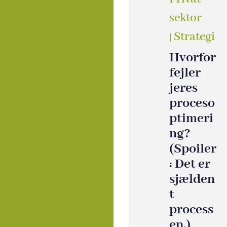
sektor
Strategi
|
Hvorfor
fejler
jeres
proceso
ptimeri
ng?
(Spoiler
: Det er
sjælden
t
process
en.)