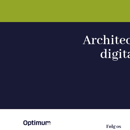
Architec
digit
Følg os