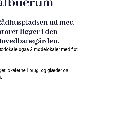
f albuerum
 Rådhuspladsen ud med
toret ligger i den
 Hovedbanegården.
ntorlokale også 2 mødelokaler med flot
get lokalerne i brug, og glæder os
.