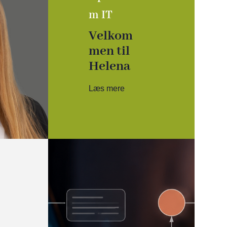
m IT
Velkom
men til
Helena
Læs mere