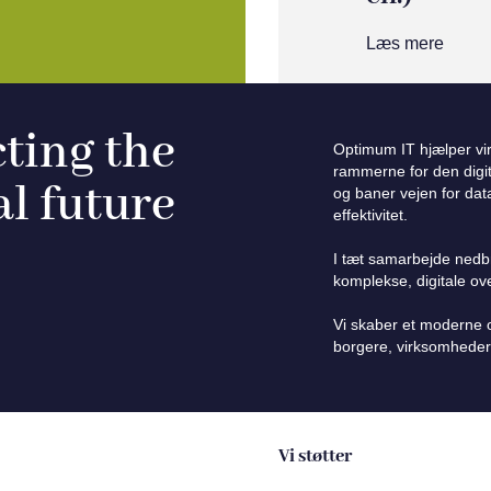
Læs mere
ting the
Optimum IT hjælper v
rammerne for den digita
al future
og baner vejen for dat
effektivitet.
I tæt samarbejde nedb
komplekse, digitale o
Vi skaber et moderne og
borgere, virksomheder
Vi støtter