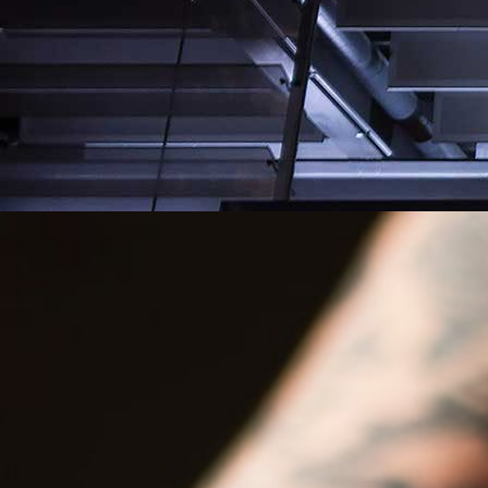
Gode it-strategiske beslutninger
kræver indsigt i it-
systemporteføljen
Læs mere