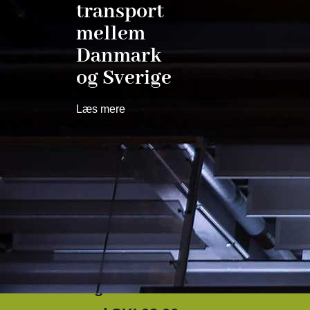
transport
mellem
Danmark
og Sverige
Læs mere
March 16, 2026
Softwareindkøb i
det
offentlige: Forstå
dit behov –
nøglen til succes