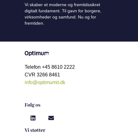
Vi skaber et moderne og fremtidssikret
digitalt fundament. Til gavn for borgere,
virksomheder og samfund. Nu og for
fremtiden.
Telefon +45 8610 2222
CVR 3266 8461
info@optimumit.dk
Følg os
Vi støtter