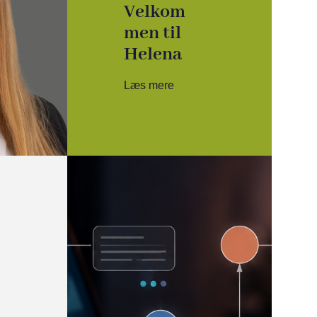
Velkom
men til
Helena
Læs mere