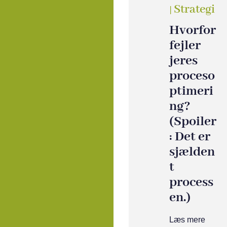
Strategi
|
Hvorfor
fejler
jeres
proceso
ptimeri
ng?
(Spoiler
: Det er
sjælden
t
process
en.)
Læs mere