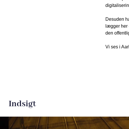
digitaliseri
Desuden har
lægger her o
den offentli
Vi ses i Aa
Indsigt