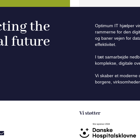
ting the
Optimum IT hjælper v
rammerne for den digita
al future
og baner vejen for dat
effektivitet.
I tæt samarbejde nedb
komplekse, digitale o
Vi skaber et moderne og
borgere, virksomheder
Vi støtter