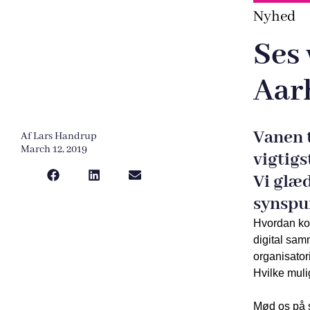
Nyhed
Ses 
Aar
Vanen t
Af
Lars Handrup
March 12, 2019
vigtigs
Vi glæd
synspun
Hvordan kom
digital sam
organisator
Hvilke muli
Mød os på s