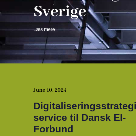
Sverige
Læs mere
June 10, 2024
Digitaliseringsstrategi
service til Dansk El-
Forbund