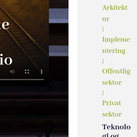
Arkitekt
le
ur
|
Impleme
ntering
io
|
Offentlig
sektor
|
Privat
sektor
Teknolo
gi og