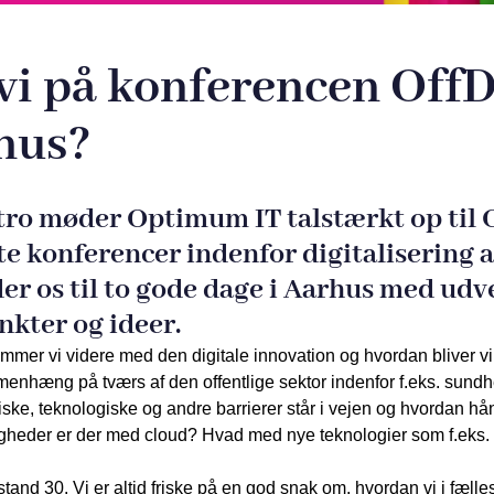
vi på konferencen OffD
hus?
ro møder Optimum IT talstærkt op til Of
te konferencer indenfor digitalisering a
er os til to gode dage i Aarhus med udve
kter og ideer.
mer vi videre med den digitale innovation og hvordan bliver v
menhæng på tværs af den offentlige sektor indenfor f.eks. sun
iske, teknologiske og andre barrierer står i vejen og hvordan hån
gheder er der med cloud? Hvad med nye teknologier som f.eks.
tand 30. Vi er altid friske på en god snak om, hvordan vi i fæ