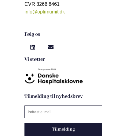
CVR 3266 8461
info@optimumit.dk
Følg os
Vi støtter
Tilmelding til nyhedsbrev
Tilmelding