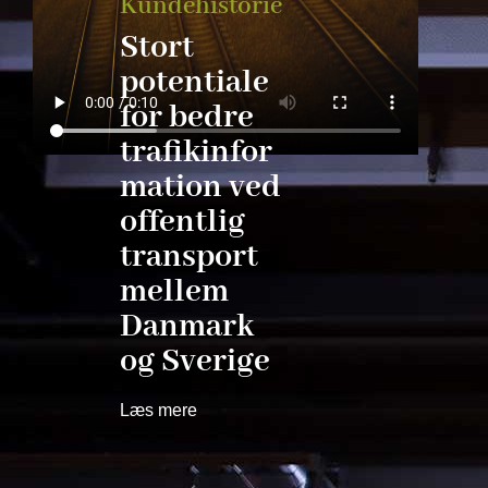
Kundehistorie
Stort
potentiale
for bedre
trafikinfor
mation ved
offentlig
transport
mellem
Danmark
og Sverige
Læs mere
February 22, 2019